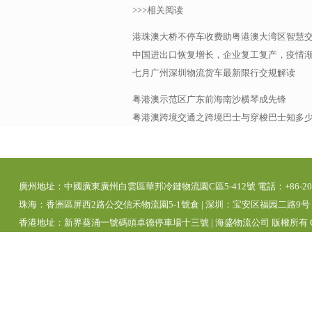
>>>相关阅读
港珠澳大桥不停车收费助粤港澳大湾区智慧
中国进出口恢复增长，企业复工复产，疫情
七月广州深圳物流货车最新限行交规解读
粤港澳示范区广东前海南沙横琴成先锋
粤港澳跨境交通之跨境巴士与穿梭巴士知多
廣州地址：中國廣東廣州白雲區華邦冷鏈物流園C區5-412號 電話：+86-20-392
珠海：香洲區屏西2路公交信禾物流園5-1號倉 | 深圳：宝安区福园二路9号 | 
香港地址：新界葵涌一號碼頭卓德停車場十三號 | 海盛物流公司 版權所有 Copyright 