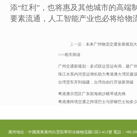
添“红利”，也将惠及其他城市的高端
要素流通，人工智能产业也必将给物
上一篇：
未来广州物流交通发展规划
>>>相关阅读
广州交通新规划：多式联运货运布局，建广
珠江水系内河货运增长助力粤港澳大湾区建
台湾货车开到福建，台湾自由行开放新突破
粤港澳示范区广东前海南沙横琴成先锋
粤港澳跨境交通之跨境巴士与穿梭巴士知多
廣州地址：中國廣東廣州白雲區華邦冷鏈物流園C區5-412號 電話：+86-20-392