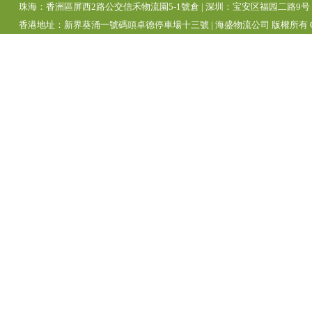
珠海：香洲區屏西2路公交信禾物流園5-1號倉 | 深圳：宝安区福园二路9号 | 
香港地址：新界葵涌一號碼頭卓德停車場十三號 | 海盛物流公司 版權所有 Copyright 