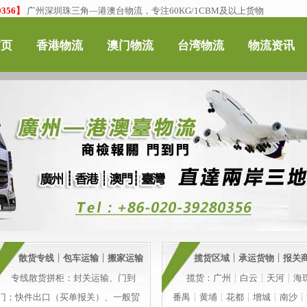
356】
广州深圳珠三角—港澳台物流，专注60KG/1CBM及以上货物
首页
香港物流
澳门物流
台湾物流
物流资讯
散货专线┊包车运输┊搬家运输
揽货区域┊承运货物┊报关
专线散货拼柜：封关运输、门到
揽货：广州┊白云┊天河┊海
门；快件出口（买单报关）、一般贸
番禺┊黄埔┊花都┊增城┊南沙┊