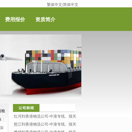
繁体中文
|
简体中文
费用报价
资质简介
商检
红河到香港物流公司-中港专线、报关
珠┊
怒江到香港物流公司-中港专线、报关
深