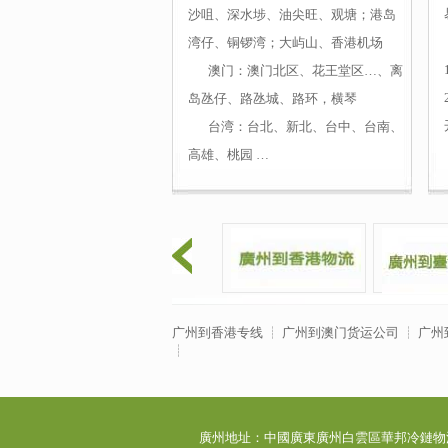
沙咀、深水埗、油尖旺、观塘；港岛
湾仔、铜锣湾；大屿山、香港机场
澳门
：澳门北区、花王堂区…、离
岛氹仔、路氹城、路环，横琴
台湾
：台北、新北、台中、台南、
高雄、
桃园
…
广州到香港专线
┊
广州到澳门货运公司
┊
广州
┊
廣州地址：中國廣東廣州白雲區華邦冷鏈物流園C區5-