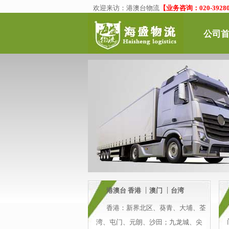
欢迎来访：
港澳台物流
【业务咨询：020-39280
公司
港澳台
香港
┊
澳门
┊台湾
香港
：新界北区、葵青、
大埔
、
荃
湾
、屯门、元朗、沙田；九龙城、尖