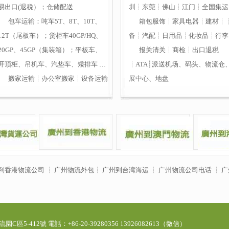
易出口(退税）；仓储配送
圳┊东莞┊佛山┊江门┊全国集运
包车运输
：吨车5T、8T、10T、
箱包服饰┊家具电器┊建材┊
12T（尾板车）；货柜车40GP/HQ、
备┊汽配┊日用品┊化妆品┊行李
20GP、45GP（集装箱）；平板车、
报关清关┊商检┊出口退税
开顶柜、吊机车、汽垫车、矮排车
…
┊ATA┊派送机场、码头、物流仓
搬家运输┊办公室搬家┊设备运输
展中心、地盘
到香港物流公司
┊
广州物流外包
┊
广州到台湾海运
┊
广州物流公司电话
┊
广
412號 電話：+86-20-39280356 13926082613（微信）