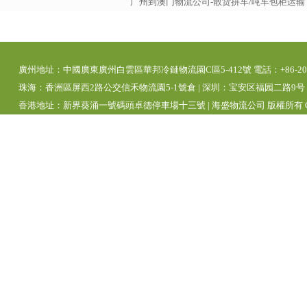
广州到澳门物流公司-散货拼车/吨车包柜运
廣州地址：中國廣東廣州白雲區華邦冷鏈物流園C區5-412號 電話：+86-20-392
珠海：香洲區屏西2路公交信禾物流園5-1號倉 | 深圳：宝安区福园二路9号 | 
香港地址：新界葵涌一號碼頭卓德停車場十三號 | 海盛物流公司 版權所有 Copyright 