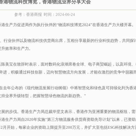
香港物流科技博览，香港物流业界分享大会
参考：香港商报 时间：2024-06-24
港生产力促进局作为执行伙伴的“物流科技博览2024”在香港生产力大楼开幕。
表、行业伙伴以及物流科技供货商出席，互相分享最新的行业科技趋势，共同探
提升效率和生产力。
长陈美宝在致辞时表示，面对数码化浪潮席卷全球、电子商贸崛起，以及环境、
与时并进，积极通过科技创新，迈向智慧物流方向发展，才能在激烈的竞争中脱颖
府在去年公布的《现代物流发展行动纲领》中将智慧化和绿色及可持续化列为香
支持业界升级转型，把握智慧绿色物流的新趋势。”
发展的步伐。香港生产力局总裁毕坚文表示，香港作为亚洲重要的物流枢纽，需
生产力局自2020年实施“第三方物流服务供货商资助先导计划”以来，已资助2
年2月开始，每家企业的资助上限提升至200万元，并扩大至包括ESG科技解决方