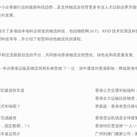
中小企掌握行业的最新科技趋势，及支持物流业培育更多专业人才以助业界升级
方向发展。
示了多项由本地科企研发的物流科技，包括物联网 (IoT)、RFID 技术应用及
理科技等等，并介绍了智慧和绿色物流培训课程。
界分享和交流最新信息的平台，共同推动香港物流业智慧化、绿色化和高质量发展。
——专访香港运输及物流局局长林世雄
下一篇：
深中通道对香港影响：降低珠海
湾区建设快车道
香港公共交通补贴福利：
大
香港全力运输抗疫物资
港式年味呢？
李家超：香港有责任推
）完成融资
香港货运机场是全球最
固定船期，7-1
香港特区普选将“一人一
顺丰速运简介
广州到澳门搬家公司：