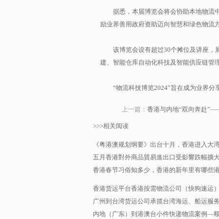
据悉，本届博览会将会协助本地物流
励业界善用政府资助迈向智慧和绿色物流
该博览会设有超过30个摊位及讲座，展
建、智能仓库自动化科技及智能供应链管
“物流科技博览2024”旨在成为业
上一篇：
香港与内地“双向奔赴”
>>>相关阅读
《粤港澳规划纲要》出台十月，香港进入大
五月香港對外商品貿易進出口受影響跌幅擴
香港春节习俗知多少，香港的新年里有哪些
香港货运平台香港按需物流公司（快狗速运
广州到台湾货运公司承揽台湾海运、船运服务，
内地（广东）到港澳台小件快递物流案例—