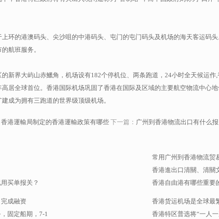
于上环的港澳码头、尖沙咀的中港码头、屯门的屯门码头及机场的海天客运码头
市的航班服务。
的新界大屿山赤鱲角，机场设有182个停机位、两条跑道，24小时全天候运作
年高居全球首位。香港国际机场巩固了香港在国际及区域的主要航空物流中心地
扩建成为拥有三跑道的世界级顶级机场。
：
香港運輸局制定的香港運輸政策有哪些
下一篇：
广州到香港物流出口有什么报
常用广州到香港物流贸
香港進出口清關、清關
况用买单报关？
香港自由港有哪些重要
）完成融资
香港货运机场是全球最
固定船期，7-1
香港特区普选将“一人一