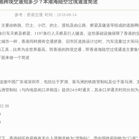
港跨境交通知多少？本港海陆空过境通道简述
参考：香港交通 时间：2018-08-14
，主要由铁路、巴士、小巴、的士、渡轮及由公路、桥梁及隧道等组成的道路网
5条行车天桥及桥梁、1197条行人天桥及行人隧道。这些基础设施保障了香港的
大城市一样，香港同样拥有交通挤塞、旧市区道路设计过时、汽车流量过大等问
通工具，比率为全世界最高。而香港的跨境交通，即香港海陆空过境通道主要集
下面来做一个简述
站连接中国广东省深圳市，包括位于罗湖、落马洲的铁路管制站及位于落马洲、
洲管制站（与内地皇岗口岸相连）提供24小时通关，其余口岸通关时间分别为
2:30
0
0
下，香港特区政府将有关出入境闸道称为“管制站”，而中国政府则称为“口岸”