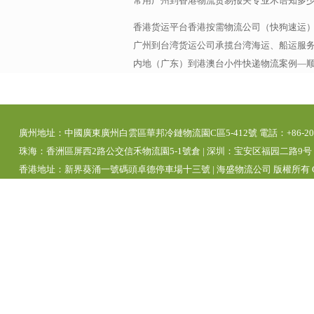
常用广州到香港物流贸易报关专业术语知多
香港货运平台香港按需物流公司（快狗速运
广州到台湾货运公司承揽台湾海运、船运服务，
内地（广东）到港澳台小件快递物流案例—
廣州地址：中國廣東廣州白雲區華邦冷鏈物流園C區5-412號 電話：+86-20-392
珠海：香洲區屏西2路公交信禾物流園5-1號倉 | 深圳：宝安区福园二路9号 | 
香港地址：新界葵涌一號碼頭卓德停車場十三號 | 海盛物流公司 版權所有 Copyright 