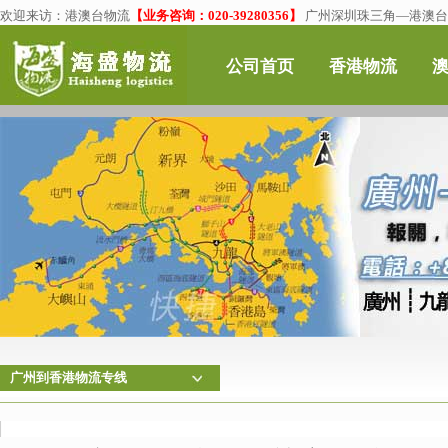
欢迎来访：
港澳台物流
【业务咨询：020-39280356】
广州深圳珠三角—港澳台物
公司首页
香港物流
广州到香港物流专线