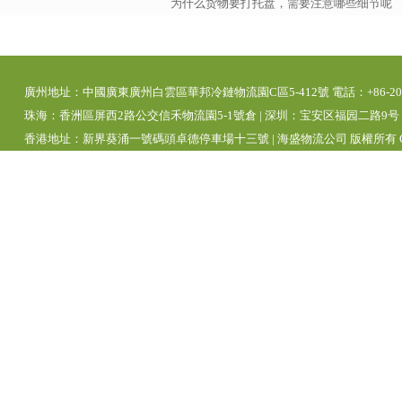
为什么货物要打托盘，需要注意哪些细节呢
廣州地址：中國廣東廣州白雲區華邦冷鏈物流園C區5-412號 電話：+86-20-392
珠海：香洲區屏西2路公交信禾物流園5-1號倉 | 深圳：宝安区福园二路9号 | 
香港地址：新界葵涌一號碼頭卓德停車場十三號 | 海盛物流公司 版權所有 Copyright 