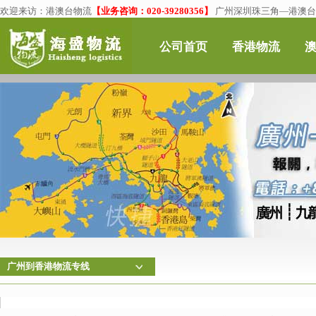
欢迎来访：
港澳台物流
【业务咨询：020-39280356】
广州深圳珠三角—港澳台物
公司首页
香港物流
广州到香港物流专线