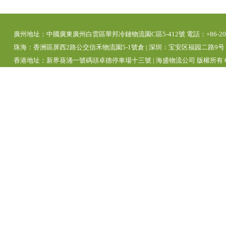
廣州地址：中國廣東廣州白雲區華邦冷鏈物流園C區5-412號 電話：+86-20-392
珠海：香洲區屏西2路公交信禾物流園5-1號倉 | 深圳：宝安区福园二路9号 | 
香港地址：新界葵涌一號碼頭卓德停車場十三號 | 海盛物流公司 版權所有 Copyright 