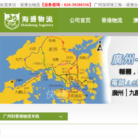
欢迎来访：
港澳台物流
【业务咨询：020-39280356】
广州深圳珠三角—港澳台物
公司首页
香港物流
广州到香港物流专线