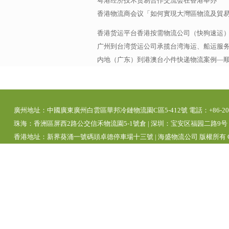
粤港经济技术贸易合作交流会在香港举办
香港物流商会议「如何實現大灣區物流及貿
香港货运平台香港按需物流公司（快狗速运
广州到台湾货运公司承揽台湾海运、船运服务，
内地（广东）到港澳台小件快递物流案例—
廣州地址：中國廣東廣州白雲區華邦冷鏈物流園C區5-412號 電話：+86-20-392
珠海：香洲區屏西2路公交信禾物流園5-1號倉 | 深圳：宝安区福园二路9号 | 
香港地址：新界葵涌一號碼頭卓德停車場十三號 | 海盛物流公司 版權所有 Copyright 