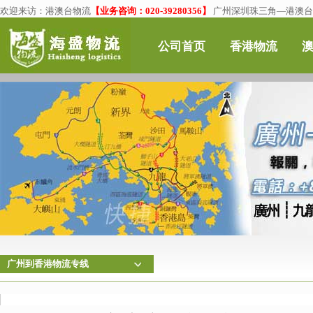
欢迎来访：
港澳台物流
【业务咨询：020-39280356】
广州深圳珠三角—港澳台物
公司首页
香港物流
广州到香港物流专线