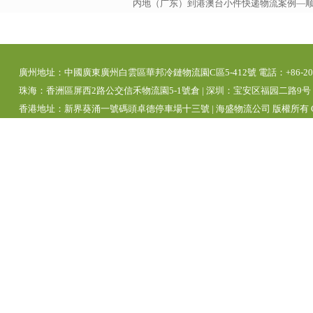
内地（广东）到港澳台小件快递物流案例—
廣州地址：中國廣東廣州白雲區華邦冷鏈物流園C區5-412號 電話：+86-20-392
珠海：香洲區屏西2路公交信禾物流園5-1號倉 | 深圳：宝安区福园二路9号 | 
香港地址：新界葵涌一號碼頭卓德停車場十三號 | 海盛物流公司 版權所有 Copyright 