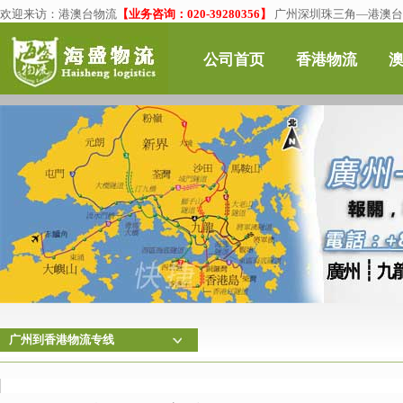
欢迎来访：
港澳台物流
【业务咨询：020-39280356】
广州深圳珠三角—港澳台物
公司首页
香港物流
广州到香港物流专线