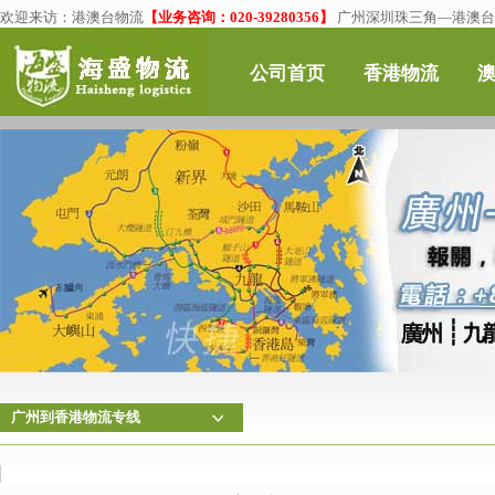
欢迎来访：
港澳台物流
【业务咨询：020-39280356】
广州深圳珠三角—港澳台物
公司首页
香港物流
广州到香港物流专线