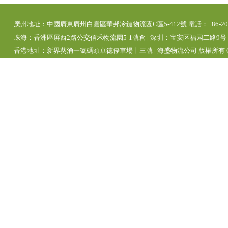
廣州地址：中國廣東廣州白雲區華邦冷鏈物流園C區5-412號 電話：+86-20-392
珠海：香洲區屏西2路公交信禾物流園5-1號倉 | 深圳：宝安区福园二路9号 | 
香港地址：新界葵涌一號碼頭卓德停車場十三號 | 海盛物流公司 版權所有 Copyright 