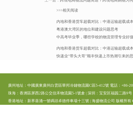
上一篇：
跨境电商物流问题简述？跨境电商购物为
>>>相关阅读
内地和香港货车超载对比：中港运输超载成
粤港澳大湾区的地位和建设问题思考
中高考毕业季，哪些学校的物流管理专业好
内地和香港货车超载对比：中港运输超载成
快递业“带头大哥”顺丰快递上市热潮引来的
廣州地址：中國廣東廣州白雲區華邦冷鏈物流園C區5-412號 電話：+86-20-392
珠海：香洲區屏西2路公交信禾物流園5-1號倉 | 深圳：宝安区福园二路9号 | 
香港地址：新界葵涌一號碼頭卓德停車場十三號 | 海盛物流公司 版權所有 Copyright 