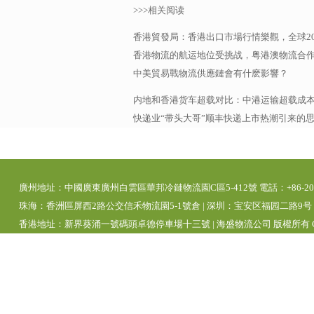
>>>相关阅读
香港貿發局：香港出口市場行情樂觀，全球20
香港物流的航运地位受挑战，粤港澳物流合作
中美貿易戰物流供應鏈會有什麽影響？
内地和香港货车超载对比：中港运输超载成
快递业“带头大哥”顺丰快递上市热潮引来的
廣州地址：中國廣東廣州白雲區華邦冷鏈物流園C區5-412號 電話：+86-20-392
珠海：香洲區屏西2路公交信禾物流園5-1號倉 | 深圳：宝安区福园二路9号 | 
香港地址：新界葵涌一號碼頭卓德停車場十三號 | 海盛物流公司 版權所有 Copyright 