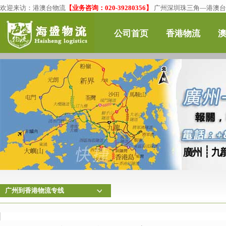
欢迎来访：
港澳台物流
【业务咨询：020-39280356】
广州深圳珠三角—港澳台物
公司首页
香港物流
广州到香港物流专线