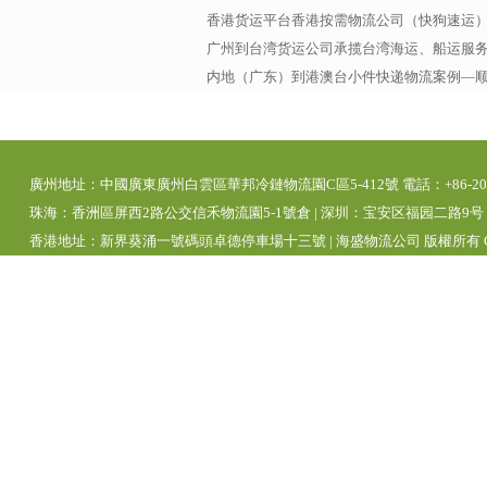
香港货运平台香港按需物流公司（快狗速运
广州到台湾货运公司承揽台湾海运、船运服务，
内地（广东）到港澳台小件快递物流案例—
廣州地址：中國廣東廣州白雲區華邦冷鏈物流園C區5-412號 電話：+86-20-392
珠海：香洲區屏西2路公交信禾物流園5-1號倉 | 深圳：宝安区福园二路9号 | 
香港地址：新界葵涌一號碼頭卓德停車場十三號 | 海盛物流公司 版權所有 Copyright 