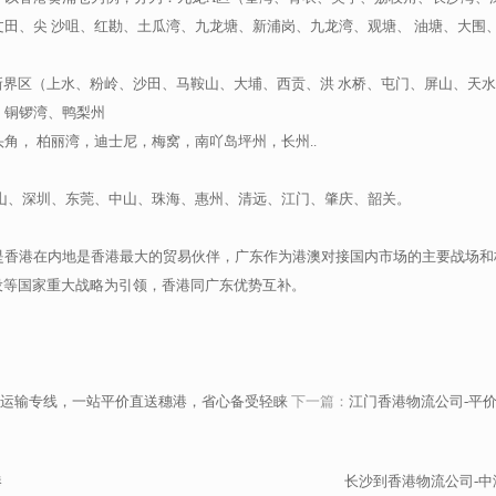
田、尖 沙咀、红勘、土瓜湾、九龙塘、新浦岗、九龙湾、观塘、 油塘、大围
新界区（上水、粉岭、沙田、马鞍山、大埔、西贡、洪 水桥、屯门、屏山、天
，铜锣湾、鸭梨州
角， 柏丽湾，迪士尼，梅窝，南吖岛坪州，长州..
山、深圳、东莞、中山、珠海、惠州、清远、江门、肇庆、韶关。
是香港在内地是香港最大的贸易伙伴，广东作为港澳对接国内市场的主要战场和
设等国家重大战略为引领，香港同广东优势互补。
运输专线，一站平价直送穗港，省心备受轻睐
下一篇：
江门香港物流公司-平
港
长沙到香港物流公司-