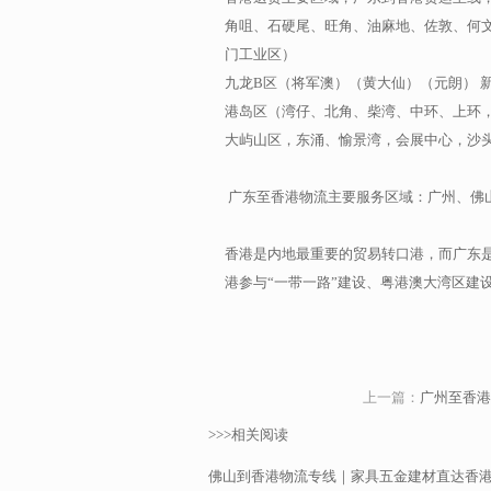
角咀、石硬尾、旺角、油麻地、佐敦、何文
门工业区）
九龙B区（将军澳）（黄大仙）（元朗） 
港岛区（湾仔、北角、柴湾、中环、上环
大屿山区，东涌、愉景湾，会展中心，沙头
广东至香港物流主要服务区域：广州、佛
香港是内地最重要的贸易转口港，而广东
港参与“一带一路”建设、粤港澳大湾区建
上一篇：
广州至香港
>>>相关阅读
佛山到香港物流专线｜家具五金建材直达香