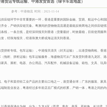
香港货运专线运输、中港发货首选（绿卡车送地盘）
参考：中港物流 时间：2021-11-14
流供应链环节中非常重要的一环，香港是重要的国际金融、贸易、航运中心和国
类齐全，产销供应链完备。粤澳间的货物物流流通是最能反映两地之间供应链情
两条线，一条主线，是经深圳报关到香港（货量最好，时效最稳，目前使用频率
出发，经珠海报关，经港珠澳大桥或海运清关到香港。
散货拼柜专线、包车运输），中港报关清关（封关运输），出港货物商检、香港
车（拖柜、拼柜运输）包车运输服务，海盛物流可从广东发货到香港九龙区、港
港家具、展柜、电器、办公用品、汽车配件、机械设备运输、箱包、文具、玩具
戏、电子和某些轻工业产品的主要出口地之一，港货通全球；广东的服装、家具
高端制造业发达，粤港经过多年前店后厂模式的积累，产销一体，粤港之间的内
。
以香港葵涌仓为例，分为：九龙A区（荃湾、青衣、美孚、荔枝角、长沙湾、深