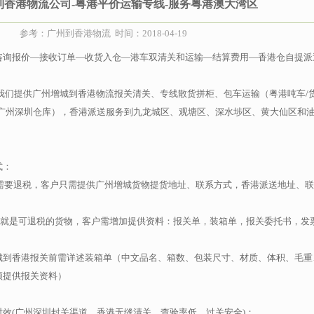
到香港物流公司-粤港平价运输专线-服务粤港澳大湾区
参考：广州到香港物流 时间：2018-04-19
咨询报价—接收订单—收货入仓—港车双清关和运输—结算费用—香港仓自提派
我们提供广州增城到香港物流报关清关、专线散货拼柜、包车运输（粤港吨车/
送广州深圳仓库），香港派送服务到九龙城区、观塘区、深水埗区、黄大仙区和
式：
不需要退税，客户只需提供广州增城货物提货地址、联系方式，香港派送地址、
，也就是可退税的货物，客户需增加提供资料：报关单，装箱单，报关委托书，发
城到香港报关前需详述装箱单（中文品名、箱数、包装尺寸、材质、体积、毛重
须提供报关资料）
效(广州深圳封关渠道，香港无缝清关、查验率低，过关安全)：