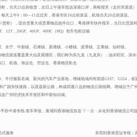
拼柜，当天23点前收货，次日上午港车抵达深港口岸，商检报关（走封关渠道
天上午9：00—11点过关，香港市区18点前派送，机场当天20点前派送。
车/货柜），适合货量大或贵重物品急件出口，粤港牌车快件报关，当日出货及
、12T，20GP、40GP、40HC（HQ）包车包柜运输
村、永宁、中新镇、石滩镇、新塘镇、小楼镇、派潭镇、正果镇、仙村镇。
港物流派送覆盖黄大仙及观塘区，我们称为东九龙（九龙东），油尖旺区、深水
港口、机场、海运仓、空运仓、香港物流私仓
牛仔服装名城、新兴的汽车产业基地，增城地域内有国道G107、G324，省道S
广惠高速和广园东快速路，以及荔新公路，构成四通八达的物流公路线网。增城位于广
西连广州经济技术开发区和中新知识城。
-平价中港专线-查车率低，黄埔到香港物流首选
下一篇：
从化到香港物流公司
站式服务
东莞到香港货运专线：