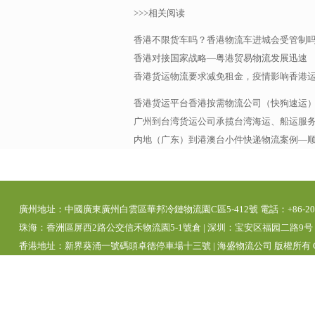
>>>相关阅读
香港不限货车吗？香港物流车进城会受管制
香港对接国家战略—粤港贸易物流发展迅速
香港货运物流要求减免租金，疫情影响香港
香港货运平台香港按需物流公司（快狗速运
广州到台湾货运公司承揽台湾海运、船运服务，
内地（广东）到港澳台小件快递物流案例—
廣州地址：中國廣東廣州白雲區華邦冷鏈物流園C區5-412號 電話：+86-20-392
珠海：香洲區屏西2路公交信禾物流園5-1號倉 | 深圳：宝安区福园二路9号 | 
香港地址：新界葵涌一號碼頭卓德停車場十三號 | 海盛物流公司 版權所有 Copyright 