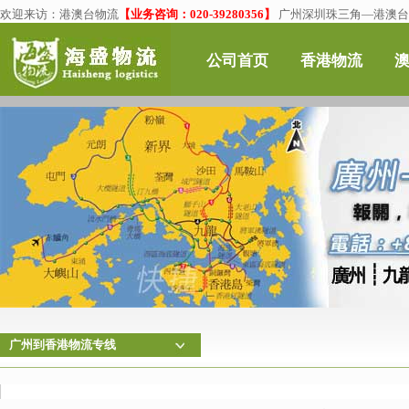
欢迎来访：
港澳台物流
【业务咨询：020-39280356】
广州深圳珠三角—港澳台物
公司首页
香港物流
广州到香港物流专线