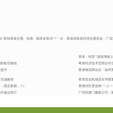
拉”影响香港交通、轮渡、航班多取消
下一篇：
香港高铁是跨境交通首选，广深
香港：转型 “超级增值
国际航空枢纽
粤港经济技术贸易合作
定提升
香港物流商会议「如何
）完成融资
香港货运机场是全球最
固定船期，7-1
香港特区普选将“一人一
顺丰速运简介
广州到澳门搬家公司：