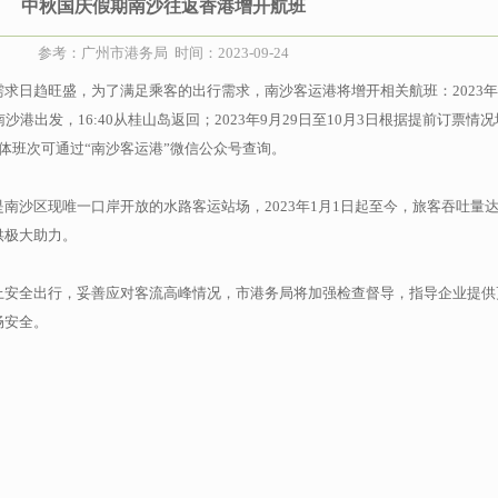
中秋国庆假期南沙往返香港增开航班
参考：广州市港务局 时间：2023-09-24
求日趋旺盛，为了满足乘客的出行需求，南沙客运港将增开相关航班：2023年9
南沙港出发，16:40从桂山岛返回；2023年9月29日至10月3日根据提前订票情
体班次可通过“南沙客运港”微信公众号查询。
区现唯一口岸开放的水路客运站场，2023年1月1日起至今，旅客吞吐量达
供极大助力。
全出行，妥善应对客流高峰情况，市港务局将加强检查督导，指导企业提供
畅安全。