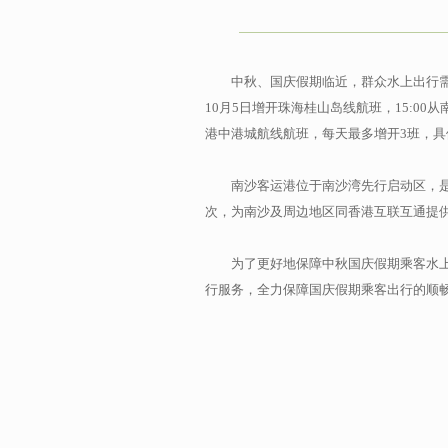
中秋、国庆假期临近，群众水上出行需
10月5日增开珠海桂山岛线航班，15:00从
港中港城航线航班，每天最多增开3班，具
南沙客运港位于南沙湾先行启动区，是南沙
次，为南沙及周边地区同香港互联互通提
为了更好地保障中秋国庆假期乘客水上安
行服务，全力保障国庆假期乘客出行的顺