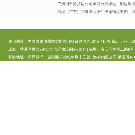
广州到台湾货运公司承揽台湾海运、船运服务，
内地（广东）到港澳台小件快递物流案例—
廣州地址：中國廣東廣州白雲區華邦冷鏈物流園C區5-412號 電話：+86-20-392
珠海：香洲區屏西2路公交信禾物流園5-1號倉 | 深圳：宝安区福园二路9号 | 
香港地址：新界葵涌一號碼頭卓德停車場十三號 | 海盛物流公司 版權所有 Copyright 