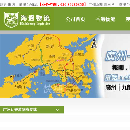
欢迎来访：
港澳台物流
【业务咨询：020-39280356】
广州深圳珠三角—港澳台物
公司首页
香港物流
广州到香港物流专线