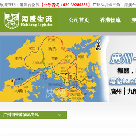
欢迎来访：
港澳台物流
【业务咨询：020-39280356】
广州深圳珠三角—港澳台物
公司首页
香港物流
广州到香港物流专线