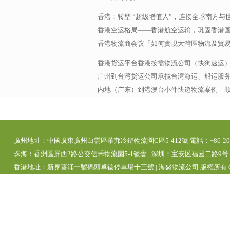
香港：转型 “超级增值人”，连接全球南方与
香港空运格局——香港航空运输，巩固香港
香港物流商会议「如何實現大灣區物流及貿
香港货运平台香港按需物流公司（快狗速运
广州到台湾货运公司承揽台湾海运、船运服务，
内地（广东）到港澳台小件快递物流案例—
廣州地址：中國廣東廣州白雲區華邦冷鏈物流園C區5-412號 電話：+86-20-392
珠海：香洲區屏西2路公交信禾物流園5-1號倉 | 深圳：宝安区福园二路9号 | 
香港地址：新界葵涌一號碼頭卓德停車場十三號 | 海盛物流公司 版權所有 Copyright 