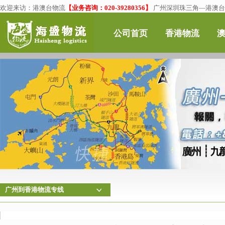
欢迎来访：
港澳台物流
【业务咨询：020-39280356】
广州深圳珠三角—港澳台物
公司首页
香港物流
广州到香港物流专线