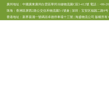
廣州地址：中國廣東廣州白雲區華邦冷鏈物流園C區5-412號 電話：+86-20-392
珠海：香洲區屏西2路公交信禾物流園5-1號倉 | 深圳：宝安区福园二路9号 | 
香港地址：新界葵涌一號碼頭卓德停車場十三號 | 海盛物流公司 版權所有 Copyright 