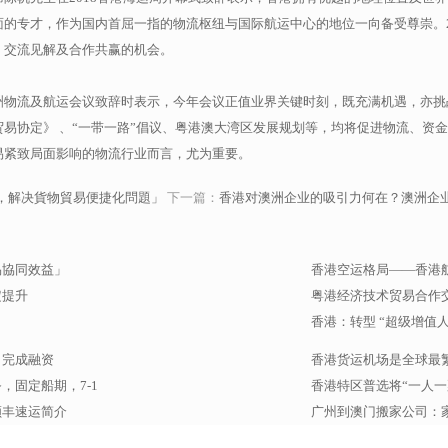
的专才，作为国内首屈一指的物流枢纽与国际航运中心的地位一向备受尊崇。2
、交流见解及合作共赢的机会。
洲物流及航运会议致辞时表示，今年会议正值业界关键时刻，既充满机遇，亦挑
易协定》 、“一带一路”倡议、粤港澳大湾区发展规划等，均将促进物流、资
易紧致局面影响的物流行业而言，尤为重要。
，解决貨物貿易便捷化問題」
下一篇：
香港对澳洲企业的吸引力何在？澳洲企
易協同效益」
香港空运格局——香港
定提升
粤港经济技术贸易合作
香港：转型 “超级增值
）完成融资
香港货运机场是全球最
固定船期，7-1
香港特区普选将“一人一
顺丰速运简介
广州到澳门搬家公司：