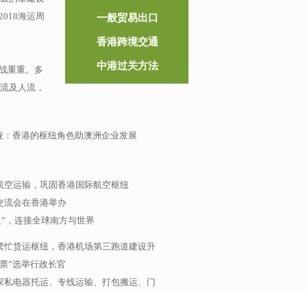
018海运周
一般贸易出口
香港跨境交通
中港过关方法
战重重。多
金流及人流，
业：香港的枢纽角色助澳洲企业发展
航空运输，巩固香港国际航空枢纽
交流会在香港举办
人”，连接全球南方与世界
繁忙货运枢纽，香港机场第三跑道建设升
票”选举行政长官
家私电器托运、专线运输、打包搬运、门