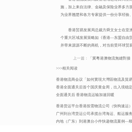
施，加上来自法律、金融及保险业界多方面
为业界翘楚和各方专家提供一份分享经验
香港贸易发展局总裁方舜文女士在亚
个重大区域发展策略如《香港—东盟自由贸
并带来源源不断的商机，对当前受环球贸
上一篇：
「冀粵港澳物流無縫對接
>>>相关阅读
香港物流商会议「如何實現大灣區物流及貿
香港全面通关后首个国庆黄金周，出入境稳
全面通关后 香港物流运输加速回暖
香港货运平台香港按需物流公司（快狗速运
广州到台湾货运公司承揽台湾海运、船运服务，
内地（广东）到港澳台小件快递物流案例—