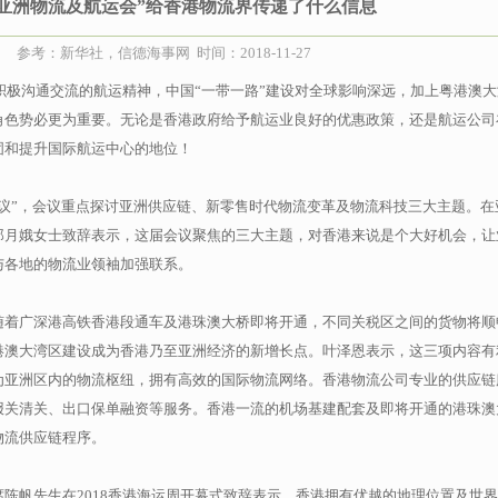
“亚洲物流及航运会”给香港物流界传递了什么信息
参考：新华社，信德海事网 时间：2018-11-27
和积极沟通交流的航运精神，中国“一带一路”建设对全球影响深远，加上粤港澳
角色势必更为重要。无论是香港政府给予航运业良好的优惠政策，还是航运公司
固和提升国际航运中心的地位！
议”，会议重点探讨亚洲供应链、新零售时代物流变革及物流科技三大主题。在
郑月娥女士致辞表示，这届会议聚焦的三大主题，对香港来说是个大好机会，让
与各地的物流业领袖加强联系。
随着广深港高铁香港段通车及港珠澳大桥即将开通，不同关税区之间的货物将顺
港澳大湾区建设成为香港乃至亚洲经济的新增长点。叶泽恩表示，这三项内容有
为亚洲区内的物流枢纽，拥有高效的国际物流网络。香港物流公司专业的供应链
报关清关、出口保单融资等服务。香港一流的机场基建配套及即将开通的港珠澳
物流供应链程序。
陈帆先生在2018香港海运周开幕式致辞表示，香港拥有优越的地理位置及世