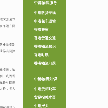
中港物流服务
中港散货专线
大湾区发展正
中港包车运输
在海运方面
香港搬家
香港货运交通
亚洲物流及
香港物流知识
业界共同探
香港时讯
香港物流问题
畅流通，这
利于巩固香
中港物流知识
服务可提供
大桥，将大
中港货柜吨车
贸易报关术语
中港报关
界级的基建设