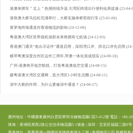
‌港澳单牌车＂北上＂热潮持续升温 大湾区跨境出行便利化再提速 (25-04-0
港珠澳大桥马拉松完满举行，大桥实施单桥双程行车 (25-01-06)
黄茅海跨海通道对香港物流的影响 (24-12-09)
粤港澳大湾区世界级机场群未来将拥有七机场 (24-12-03)
香港澳门通关“免出示证件”通道启用，深圳湾口岸、拱北口岸先启用 (24-11
横琴粤澳深度合作区运作三周年,琴澳一体化渐成现实 (24-09-18)
广州-港澳将开低空航线，打造粤港澳低空交通 (24-08-15)
建粤港澳大湾区交通网，造大湾区1小时生活圈 (24-08-11)
深中大桥的作用，为什么要修深中通道？ (24-06-27)
廣州地址：中國廣東廣州白雲區華邦冷鏈物流園C區5-412號 電話：+86-20-392
珠海：香洲區屏西2路公交信禾物流園5-1號倉 | 深圳：宝安区福园二路9号 | 
香港地址：新界葵涌一號碼頭卓德停車場十三號 | 海盛物流公司 版權所有 Copyright 