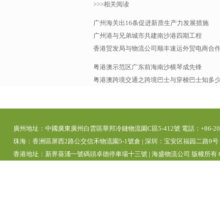
>>>相关阅读
广州海关出16条促进新质生产力发展措施
广州港与兄弟城市共建南沙港四期工程
香港贸发局与物流公司顺丰速运外贸电商合
粤港澳示范区广东前海南沙横琴成先锋
粤港澳跨境交通之跨境巴士与穿梭巴士知多
廣州地址：中國廣東廣州白雲區華邦冷鏈物流園C區5-412號 電話：+86-20-392
珠海：香洲區屏西2路公交信禾物流園5-1號倉 | 深圳：宝安区福园二路9号 | 
香港地址：新界葵涌一號碼頭卓德停車場十三號 | 海盛物流公司 版權所有 Copyright 