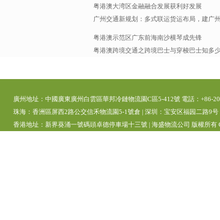
粤港澳大湾区金融融合发展获利好发展
广州交通新规划：多式联运货运布局，建广
粤港澳示范区广东前海南沙横琴成先锋
粤港澳跨境交通之跨境巴士与穿梭巴士知多
廣州地址：中國廣東廣州白雲區華邦冷鏈物流園C區5-412號 電話：+86-20-392
珠海：香洲區屏西2路公交信禾物流園5-1號倉 | 深圳：宝安区福园二路9号 | 
香港地址：新界葵涌一號碼頭卓德停車場十三號 | 海盛物流公司 版權所有 Copyright 