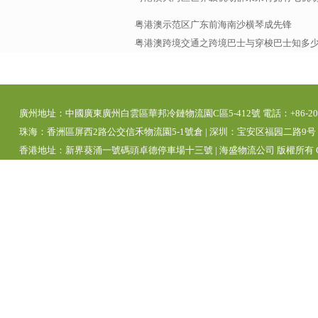
粤港澳示范区广东前海南沙横琴成先锋
粤港澳跨境交通之跨境巴士与穿梭巴士知多
廣州地址：中國廣東廣州白雲區華邦冷鏈物流園C區5-412號 電話：+86-20-39280
珠海：香洲區屏西2路公交信禾物流園5-1號倉 | 深圳：宝安区福园二路9号 | 
香港地址：新界葵涌一號碼頭卓德停車場十三號 | 海盛物流公司 版權所有 Copyright 