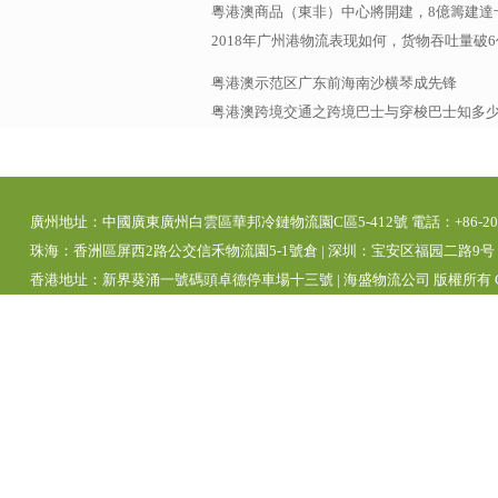
粵港澳商品（東非）中心將開建，8億籌建達
2018年广州港物流表现如何，货物吞吐量破
粤港澳示范区广东前海南沙横琴成先锋
粤港澳跨境交通之跨境巴士与穿梭巴士知多
廣州地址：中國廣東廣州白雲區華邦冷鏈物流園C區5-412號 電話：+86-20-39280
珠海：香洲區屏西2路公交信禾物流園5-1號倉 | 深圳：宝安区福园二路9号 | 
香港地址：新界葵涌一號碼頭卓德停車場十三號 | 海盛物流公司 版權所有 Copyright 