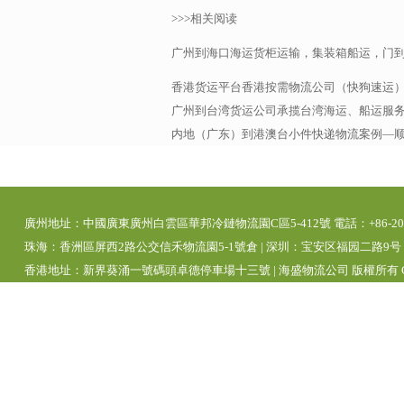
>>>相关阅读
广州到海口海运货柜运输，集装箱船运，门
香港货运平台香港按需物流公司（快狗速运
广州到台湾货运公司承揽台湾海运、船运服务，
内地（广东）到港澳台小件快递物流案例—
廣州地址：中國廣東廣州白雲區華邦冷鏈物流園C區5-412號 電話：+86-20-392
珠海：香洲區屏西2路公交信禾物流園5-1號倉 | 深圳：宝安区福园二路9号 | 
香港地址：新界葵涌一號碼頭卓德停車場十三號 | 海盛物流公司 版權所有 Copyright 