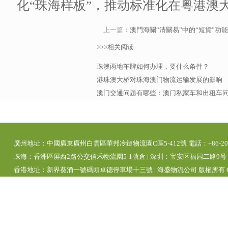
化“珠海样板”，推动标准化在粤港澳
上一篇：
澳門海關“清關易”中的“短貨”功
>>>相关阅读
珠澳两地车牌如何办理，要什么条件？
港珠澳大桥对珠海澳门物流运输发展的影响
澳门交通问题有哪些：澳门私家车和出租车
廣州地址：中國廣東廣州白雲區華邦冷鏈物流園C區5-412號 電話：+86-20-392
珠海：香洲區屏西2路公交信禾物流園5-1號倉 | 深圳：宝安区福园二路9号 | 
香港地址：新界葵涌一號碼頭卓德停車場十三號 | 海盛物流公司 版權所有 Copyright 