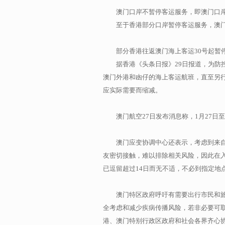
澳门口岸不暂停客运服务，即澳门口
至于香港部分口岸暂停客运服务，澳
部分香港往返澳门海上客运30号起暂
据香港《头条日报》29日报道，为防
澳门外港和凼仔的海上客运航班，直至另
应实际需要而缩减。
澳门航空27日发布消息称，1月27
澳门应变协调中心还表示，考虑到来
友密切接触，难以排除相关风险，因此在
已逗留超过14日而无不适，不必到指定地
澳门特区政府呼吁有需要出行市民和
全考虑和减少疾病传播风险，若非必要可
港、澳门特别行政区政府和社会各界齐心