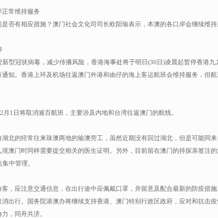
岸正常维持服务
门是否有相应措施？澳门社会文化司司长欧阳瑜表示，本澳的各口岸会继续维持
停
控新型冠状病毒，减少传播风险，香港海事处将于明日(30日)凌晨起暂停香港九
行通知。香港上环及机场往返澳门外港和凼仔的海上客运航班会维持服务，但航
日至2月1日将取消逾百航班，主要涉及内地和台湾往返澳门的航线。
自湖北的经常往来珠澳两地的输澳劳工，虽然近期没有回过湖北，但是可能同来
入境澳门时同样需要提交相关的医生证明。另外，目前留在澳门的持探亲签注的
点集中管理。
旅客，应注意交通信息，在出行途中应佩戴口罩，并留意及配合最新的防疫措施
取消出行。国务院港澳办将继续支持香港、澳门特别行政区政府，应对和抗击疫
协力，同舟共济。