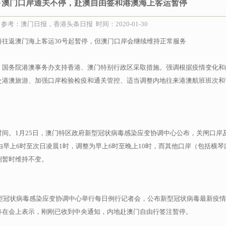
下澳门口岸通关不停，赴澳自由签和港澳海上客运暂停
参考：澳门日报，香港头条日报 时间：2020-01-30
往返澳门海上客运30号起暂停，但澳门口岸会继续维持正常服务
，国务院港澳事务办支持香港、澳门特别行政区采取措施。强调根据疫情变化和
赴港澳旅游、加强口岸检验检疫和通关管控、适当调整内地往来港澳航班班次和
间。1月25日，澳门特区政府新型冠状病毒感染应变协调中心公布，关闸口岸
由早上6时至次日凌晨1时，调整为早上6时至晚上10时，而其他口岸（包括横
则暂时维持不变。
新型冠状病毒感染应变协调中心举行每日例行记者会，公布新型冠状病毒最新疫
春在会上表示，刚刚已收到中央通知，内地赴澳门自由行签注暂停。