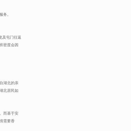
服务。
龙及屯门往返
班密度会因
自湖北的亲
湖北居民如
。而基于安
情需要香